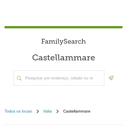
FamilySearch
Castellammare
Geoloca
Todos os locais
Itália
Castellammare