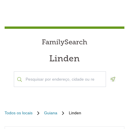
FamilySearch
Linden
Geoloca
Todos os locais
Guiana
Linden