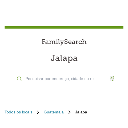
FamilySearch
Jalapa
Geoloca
Todos os locais
Guatemala
Jalapa