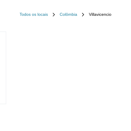
Todos os locais
Colômbia
Villavicencio