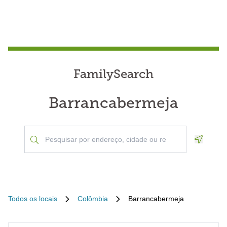
FamilySearch
Barrancabermeja
Geoloca
Todos os locais
Colômbia
Barrancabermeja