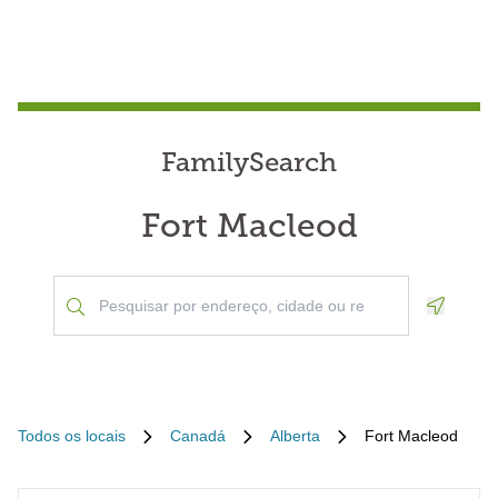
FamilySearch
Fort Macleod
Geoloca
Todos os locais
Canadá
Alberta
Fort Macleod