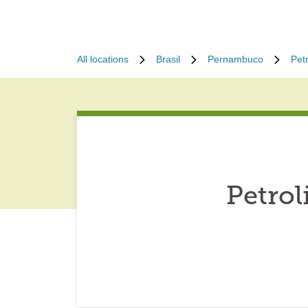
All locations
Brasil
Pernambuco
Petr
Petrol