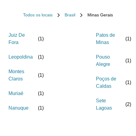
Todos os locais
Brasil
Minas Gerais
Juiz De
Patos de
(
1
)
(
1
)
Fora
Minas
Leopoldina
(
1
)
Pouso
(
1
)
Alegre
Montes
(
1
)
Claros
Poços de
(
1
)
Caldas
Muriaé
(
1
)
Sete
(
2
)
Nanuque
(
1
)
Lagoas