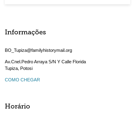
Informações
BO_Tupiza@familyhistorymail.org
Av.Cnel.Pedro Arraya S/N Y Calle Florida
Tupiza
,
Potosi
COMO CHEGAR
Horário