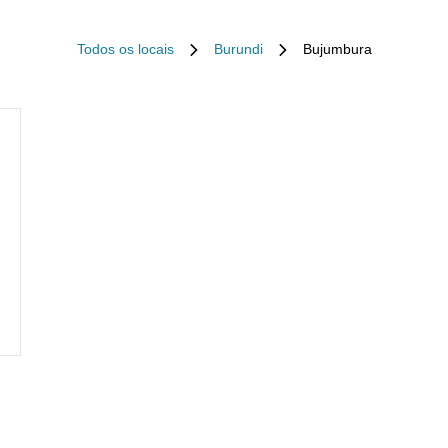
Todos os locais
Burundi
Bujumbura