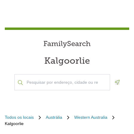
FamilySearch
Kalgoorlie
Geoloca
Todos os locais
Austrália
Western Australia
Kalgoorlie