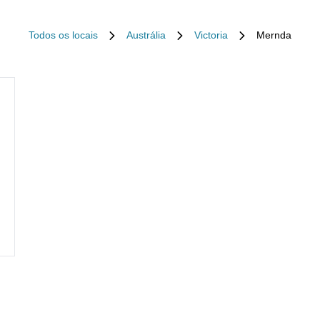
Todos os locais
Austrália
Victoria
Mernda