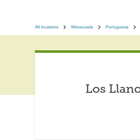
All locations
Wenezuela
Portuguesa
Los Llan