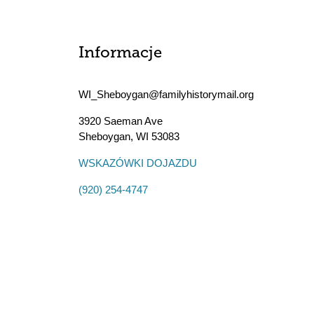
Informacje
WI_Sheboygan@familyhistorymail.org
3920 Saeman Ave
Sheboygan
,
WI
53083
WSKAZÓWKI DOJAZDU
(920) 254-4747