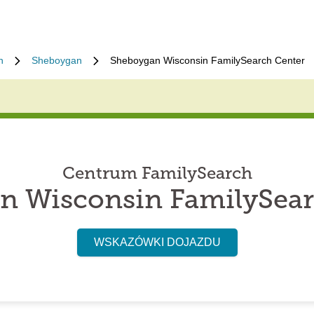
n
Sheboygan
Sheboygan Wisconsin FamilySearch Center
Centrum FamilySearch
n Wisconsin FamilySear
WSKAZÓWKI DOJAZDU