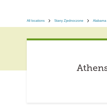
All locations
Stany Zjednoczone
Alabama
Athens