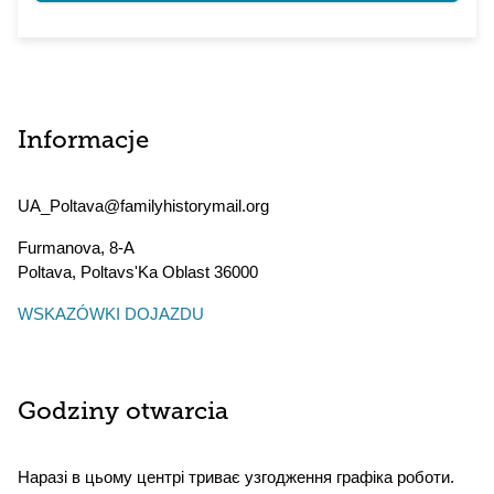
Informacje
UA_Poltava@familyhistorymail.org
Furmanova, 8-A
Poltava
,
Poltavs'Ka Oblast
36000
WSKAZÓWKI DOJAZDU
Godziny otwarcia
Наразі в цьому центрі триває узгодження графіка роботи.