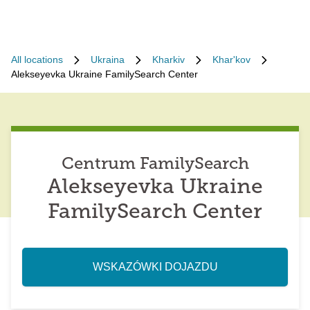
All locations
Ukraina
Kharkiv
Khar'kov
Alekseyevka Ukraine FamilySearch Center
Centrum FamilySearch
Alekseyevka Ukraine
FamilySearch Center
WSKAZÓWKI DOJAZDU