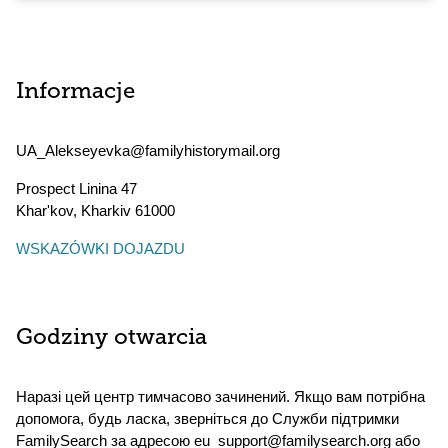
Informacje
UA_Alekseyevka@familyhistorymail.org
Prospect Linina 47
Khar'kov
,
Kharkiv
61000
WSKAZÓWKI DOJAZDU
Godziny otwarcia
Наразі цей центр тимчасово зачинений. Якщо вам потрібна
допомога, будь ласка, зверніться до Служби підтримки
FamilySearch за адресою eu_support@familysearch.org або