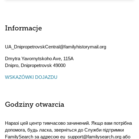
Informacje
UA_DnipropetrovskCentral@familyhistorymail.org
Dmytra Yavornytskoho Ave, 115А
Dnipro
,
Dnipropetrovsk
49000
WSKAZÓWKI DOJAZDU
Godziny otwarcia
Наразі цей центр тимчасово зачинений. Якщо вам потрібна
допомога, будь ласка, зверніться до Служби підтримки
FamilySearch за адресою eu_support@familysearch.org або