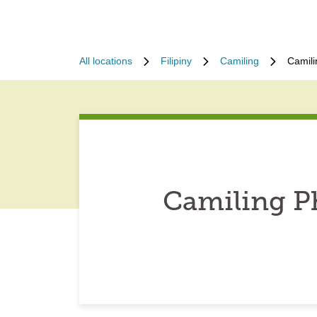
All locations
Filipiny
Camiling
Camili
Camiling Ph