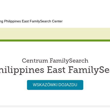
ng Philippines East FamilySearch Center
Centrum FamilySearch
ilippines East FamilyS
WSKAZÓWKI DOJAZDU