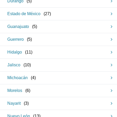
Durango
(
5
)
Estado de México
(
27
)
Guanajuato
(
5
)
Guerrero
(
5
)
Hidalgo
(
11
)
Jalisco
(
10
)
Michoacán
(
4
)
Morelos
(
6
)
Nayarit
(
3
)
Nuevo León
(
13
)