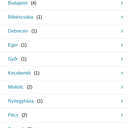
Budapest
(
4
)
Békéscsaba
(
1
)
Debrecen
(
1
)
Eger
(
1
)
Győr
(
1
)
Kecskemét
(
1
)
Miskolc
(
2
)
Nyíregyháza
(
1
)
Pécs
(
2
)