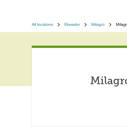
All locations
Ekwador
Milagro
Milag
Milagr