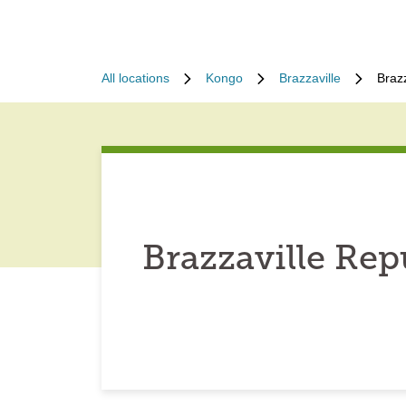
All locations
Kongo
Brazzaville
Braz
Brazzaville Re