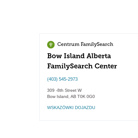
Centrum FamilySearch
Bow Island Alberta
FamilySearch Center
(403) 545-2973
309 -8th Street W
Bow Island
,
AB
T0K 0G0
WSKAZÓWKI DOJAZDU