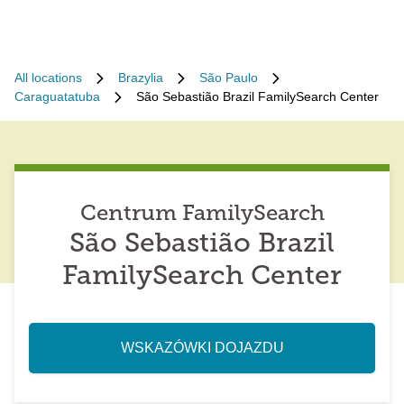
All locations
Brazylia
São Paulo
Caraguatatuba
São Sebastião Brazil FamilySearch Center
Centrum FamilySearch
São Sebastião Brazil
FamilySearch Center
WSKAZÓWKI DOJAZDU