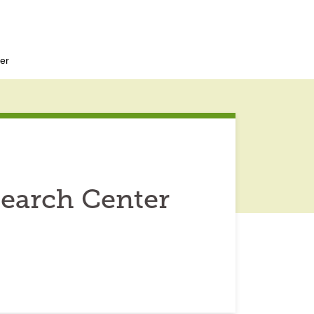
er
Search Center