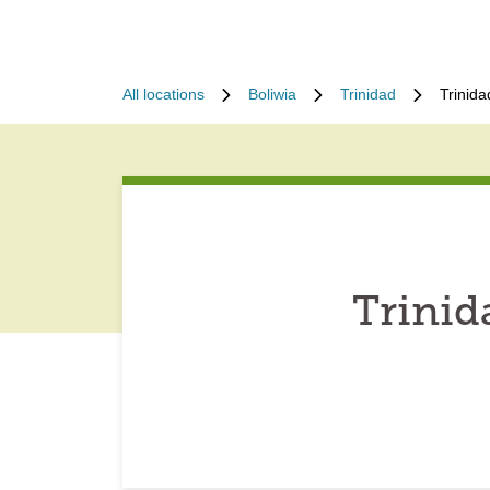
All locations
Boliwia
Trinidad
Trinida
Trinid