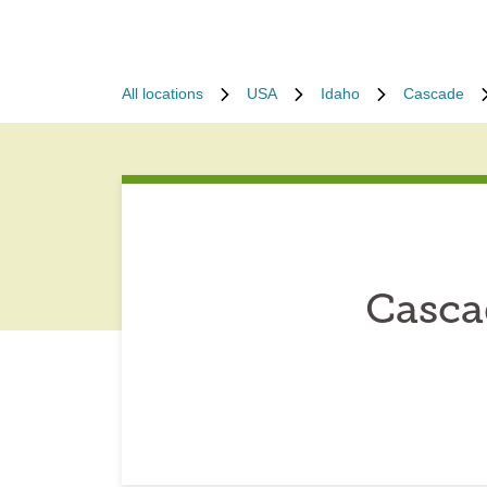
All locations
USA
Idaho
Cascade
Casca