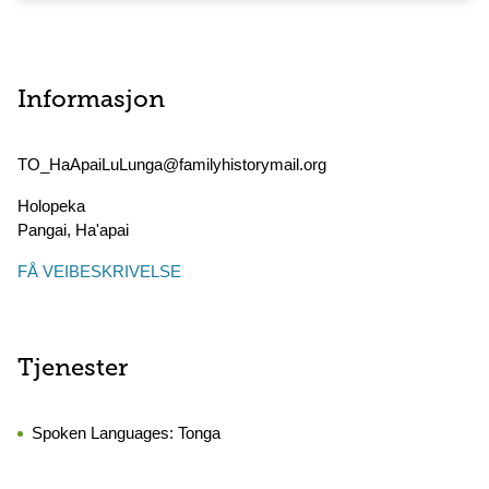
Informasjon
TO_HaApaiLuLunga@familyhistorymail.org
Holopeka
Pangai
,
Ha'apai
FÅ VEIBESKRIVELSE
Tjenester
Spoken Languages:
Tonga