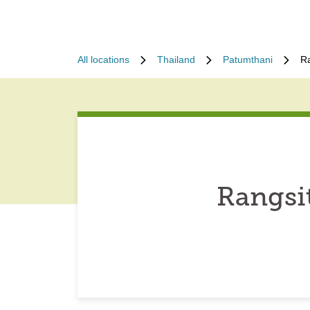
All locations
Thailand
Patumthani
Ra
Rangsi