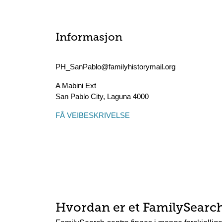
Informasjon
PH_SanPablo@familyhistorymail.org
A Mabini Ext
San Pablo City
,
Laguna
4000
FÅ VEIBESKRIVELSE
Hvordan er et FamilySearc