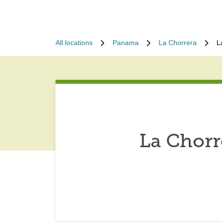
All locations
Panama
La Chorrera
L
La Chorr