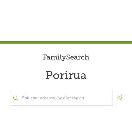
FamilySearch
Porirua
Geolo