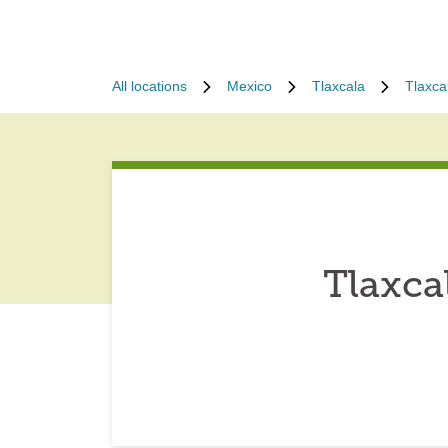
All locations
Mexico
Tlaxcala
Tlaxca
Tlaxca