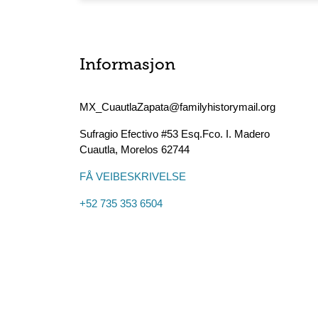
Informasjon
MX_CuautlaZapata@familyhistorymail.org
Sufragio Efectivo #53 Esq.Fco. I. Madero
Cuautla
,
Morelos
62744
FÅ VEIBESKRIVELSE
+52 735 353 6504