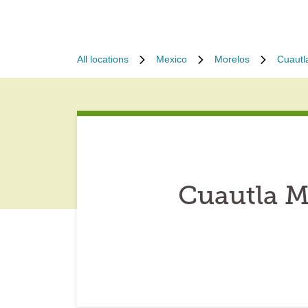
All locations
Mexico
Morelos
Cuautl
Cuautla M