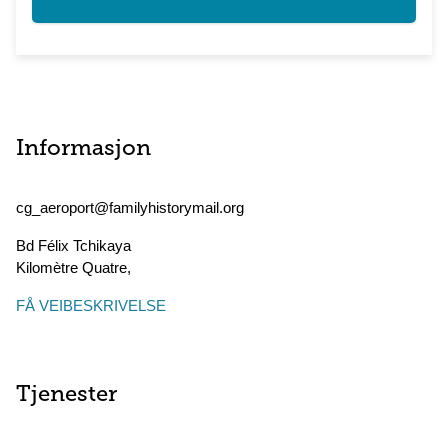
Informasjon
cg_aeroport@familyhistorymail.org
Bd Félix Tchikaya
Kilomètre Quatre
,
FÅ VEIBESKRIVELSE
Tjenester