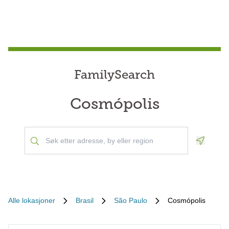
FamilySearch
Cosmópolis
Geoloca
Alle lokasjoner
Brasil
São Paulo
Cosmópolis