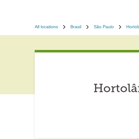
All locations
Brasil
São Paulo
Hortol
Hortolâ