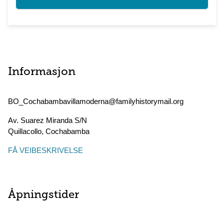
Informasjon
BO_Cochabambavillamoderna@familyhistorymail.org
Av. Suarez Miranda S/N
Quillacollo
,
Cochabamba
FÅ VEIBESKRIVELSE
Åpningstider