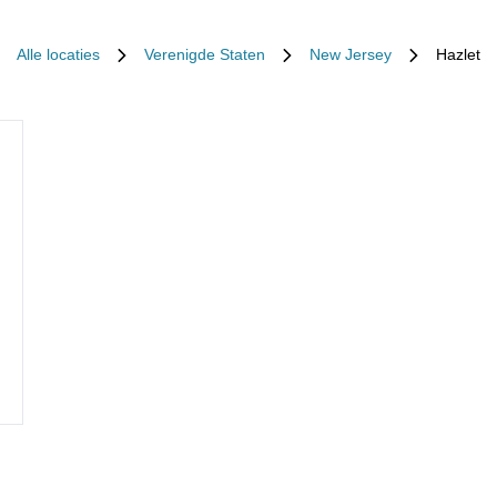
Alle locaties
Verenigde Staten
New Jersey
Hazlet