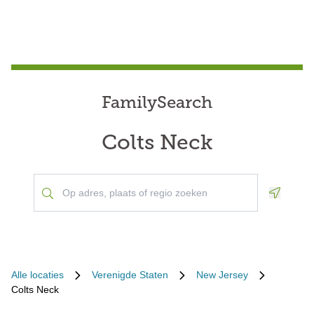
FamilySearch
Colts Neck
Geoloca
Alle locaties
Verenigde Staten
New Jersey
Colts Neck