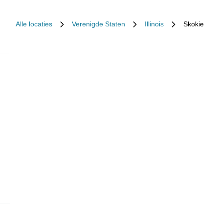
Alle locaties
Verenigde Staten
Illinois
Skokie