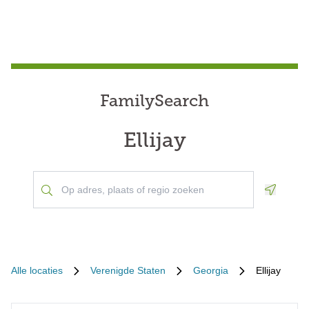
FamilySearch
Ellijay
Geoloca
Alle locaties
Verenigde Staten
Georgia
Ellijay