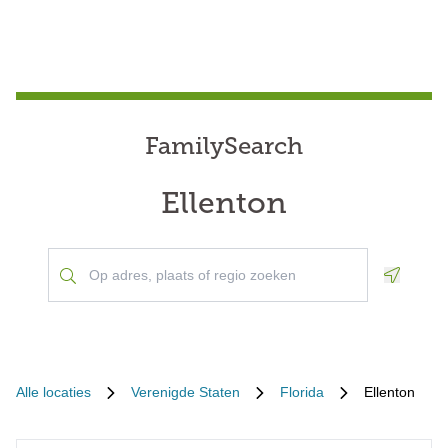
FamilySearch
Ellenton
Geoloca
Alle locaties
Verenigde Staten
Florida
Ellenton