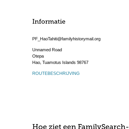
Informatie
PF_HaoTahiti@familyhistorymail.org
Unnamed Road
Otepa
Hao
,
Tuamotus Islands
98767
ROUTEBESCHRIJVING
Hoe ziet een FamilySearch