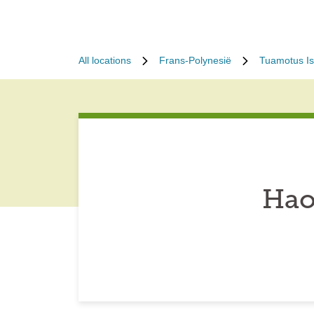
All locations
Frans-Polynesië
Tuamotus Is
Hao