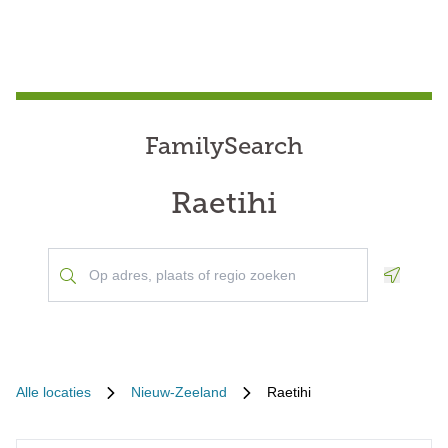
FamilySearch
Raetihi
Geoloca
Alle locaties
Nieuw-Zeeland
Raetihi