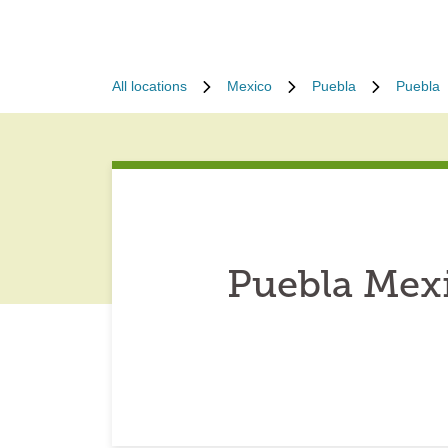
All locations
Mexico
Puebla
Puebla
Puebla Mexi