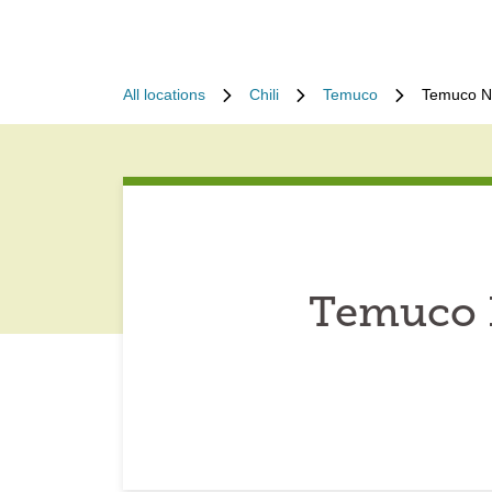
All locations
Chili
Temuco
Temuco Ni
Temuco N