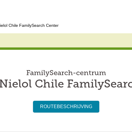
elol Chile FamilySearch Center
FamilySearch-centrum
ielol Chile FamilySear
ROUTEBESCHRIJVING