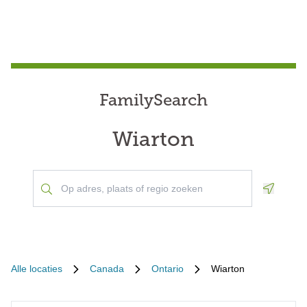
FamilySearch
Wiarton
Geoloca
Alle locaties
Canada
Ontario
Wiarton