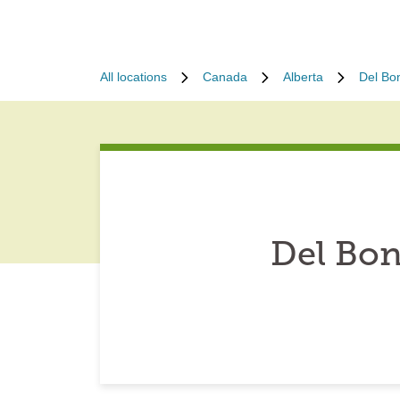
All locations
Canada
Alberta
Del Bon
Del Bon